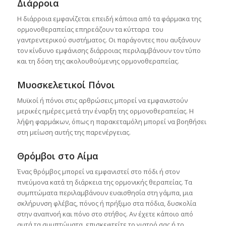
Διάρροια
Η διάρροια εμφανίζεται επειδή κάποια από τα φάρμακα της
ορμονοθεραπείας επηρεάζουν τα κύτταρα του
γαντρεντερικού συστήματος. Οι παράγοντες που αυξάνουν
τον κίνδυνο εμφάνισης διάρροιας περιλαμβάνουν τον τύπο
και τη δόση της ακολουθούμενης ορμονοθεραπείας.
Μυοσκελετικοί Πόνοι
Μυϊκοί ή πόνοι στις αρθρώσεις μπορεί να εμφανιστούν
μερικές ημέρες μετά την έναρξη της ορμονοθεραπείας. Η
λήψη φαρμάκων, όπως η παρακεταμόλη μπορεί να βοηθήσει
στη μείωση αυτής της παρενέργειας.
Θρόμβοι στο Αίμα
Ένας θρόμβος μπορεί να εμφανιστεί στο πόδι ή στον
πνεύμονα κατά τη διάρκεια της ορμονικής θεραπείας. Τα
συμπτώματα περιλαμβάνουν ευαισθησία στη γάμπα, μια
σκλήρυνση φλέβας, πόνος ή πρήξιμο στα πόδια, δυσκολία
στην αναπνοή και πόνο στο στήθος. Αν έχετε κάποιο από
αυτά τα συμπτώματα, επισκεφτείτε το γιατρό σας ή το