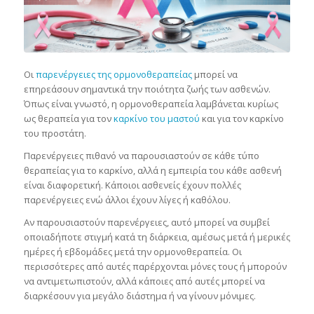
Οι
παρενέργειες της ορμονοθεραπείας
μπορεί να
επηρεάσουν σημαντικά την ποιότητα ζωής των ασθενών.
Όπως είναι γνωστό, η ορμονοθεραπεία λαμβάνεται κυρίως
ως θεραπεία για τον
καρκίνο του μαστού
και για τον καρκίνο
του προστάτη.
Παρενέργειες πιθανό να παρουσιαστούν σε κάθε τύπο
θεραπείας για το καρκίνο, αλλά η εμπειρία του κάθε ασθενή
είναι διαφορετική. Κάποιοι ασθενείς έχουν πολλές
παρενέργειες ενώ άλλοι έχουν λίγες ή καθόλου.
Αν παρουσιαστούν παρενέργειες, αυτό μπορεί να συμβεί
οποιαδήποτε στιγμή κατά τη διάρκεια, αμέσως μετά ή μερικές
ημέρες ή εβδομάδες μετά την ορμονοθεραπεία. Οι
περισσότερες από αυτές παρέρχονται μόνες τους ή μπορούν
να αντιμετωπιστούν, αλλά κάποιες από αυτές μπορεί να
διαρκέσουν για μεγάλο διάστημα ή να γίνουν μόνιμες.