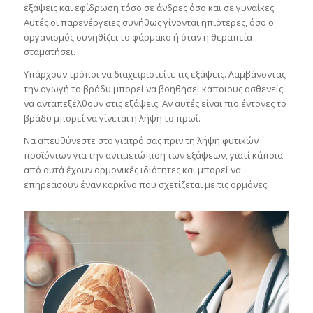
εξάψεις και εφίδρωση τόσο σε άνδρες όσο και σε γυναίκες.
Αυτές οι παρενέργειες συνήθως γίνονται ηπιότερες, όσο ο
οργανισμός συνηθίζει το φάρμακο ή όταν η θεραπεία
σταματήσει.
Υπάρχουν τρόποι να διαχειριστείτε τις εξάψεις. Λαμβάνοντας
την αγωγή το βράδυ μπορεί να βοηθήσει κάποιους ασθενείς
να ανταπεξέλθουν στις εξάψεις. Αν αυτές είναι πιο έντονες το
βράδυ μπορεί να γίνεται η λήψη το πρωί.
Να απευθύνεστε στο γιατρό σας πριν τη λήψη φυτικών
προϊόντων για την αντιμετώπιση των εξάψεων, γιατί κάποια
από αυτά έχουν ορμονικές ιδιότητες και μπορεί να
επηρεάσουν έναν καρκίνο που σχετίζεται με τις ορμόνες.