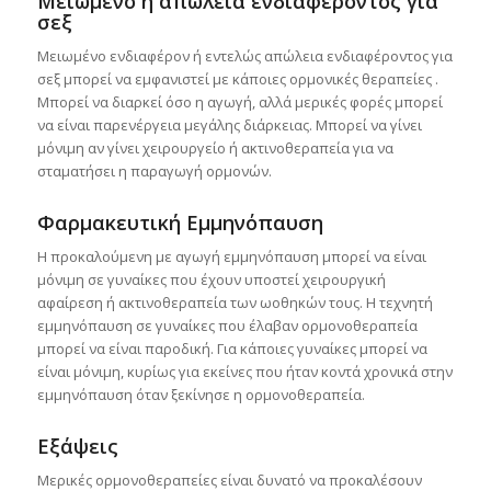
Μειωμένο ή απώλεια ενδιαφέροντος για
σεξ
Μειωμένο ενδιαφέρον ή εντελώς απώλεια ενδιαφέροντος για
σεξ μπορεί να εμφανιστεί με κάποιες ορμονικές θεραπείες .
Μπορεί να διαρκεί όσο η αγωγή, αλλά μερικές φορές μπορεί
να είναι παρενέργεια μεγάλης διάρκειας. Μπορεί να γίνει
μόνιμη αν γίνει χειρουργείο ή ακτινοθεραπεία για να
σταματήσει η παραγωγή ορμονών.
Φαρμακευτική Εμμηνόπαυση
Η προκαλούμενη με αγωγή εμμηνόπαυση μπορεί να είναι
μόνιμη σε γυναίκες που έχουν υποστεί χειρουργική
αφαίρεση ή ακτινοθεραπεία των ωοθηκών τους. Η τεχνητή
εμμηνόπαυση σε γυναίκες που έλαβαν ορμονοθεραπεία
μπορεί να είναι παροδική. Για κάποιες γυναίκες μπορεί να
είναι μόνιμη, κυρίως για εκείνες που ήταν κοντά χρονικά στην
εμμηνόπαυση όταν ξεκίνησε η ορμονοθεραπεία.
Εξάψεις
Μερικές ορμονοθεραπείες είναι δυνατό να προκαλέσουν