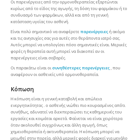
Οι παρενέργειες από την ορμονοθεραπείας εξαρτώνται
κυρίως από το είδος της αγωγής, τη δόση του φαρμάκου ή το
συνδυασμό των φαρμάκων, αλλά και από τη γενική
κατάσταση υγείας του ασθενή.
Είναι πολύ σημαντικό να αναφέρετε
παρενέργειες
ή ακόμα
και τις ανησυχίες σας για αυτές στο θεράποντα ιατρό σας.
Αυτός μπορεί να υπολογίσει πόσο σημαντικές είναι. Μερικές
φορές η θεραπεία αυτή μπορεί να διακοπεί αν οι
παρενέργειες είναι σοβαρές.
Οι παρακάτω είναι οι
συνηθέστερες παρενέργειες
, που
αναφέρουν οι ασθενείς υπό ορμονοθεραπεία.
Κόπωση
Η κόπωση είναι η γενική καταβολή και απώλεια
ενεργητικότητας . ο ασθενής νιώθει πιο κουρασμένος απ΄ότι
συνήθως, αδυνατεί να διεκπεραιώσει τις καθημερινές του
εργασίες και κοιμάται αρκετά. Φαίνεται να είναι χειρότερα
όταν ακολουθεί συγχρόνως και άλλη αγωγή, όπως
χημειοθεραπεία ή ακτινοθεραπεία. Η κόπωση μπορεί να
μειωθεί στην πορεία, αλλά μερικές φορές διαρκεί για μεγάλο