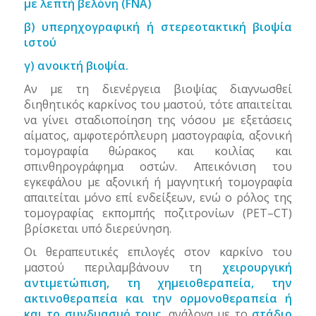
με λεπτή βελόνη (
FNA
)
β) υπερηχογραφική ή στερεοτακτική βιοψία
ιστού
γ) ανοικτή βιοψία.
Αν με τη διενέργεια βιοψίας διαγνωσθεί
διηθητικός καρκίνος του μαστού, τότε απαιτείται
να γίνει σταδιοποίηση της νόσου με εξετάσεις
αίματος, αμφοτερόπλευρη μαστογραφία, αξονική
τομογραφία θώρακος και κοιλίας και
σπινθηρογράφημα οστών. Απεικόνιση του
εγκεφάλου με αξονική ή μαγνητική τομογραφία
απαιτείται μόνο επί ενδείξεων, ενώ ο ρόλος της
τομογραφίας εκπομπής ποζιτρονίων (
PET
–
CT
)
βρίσκεται υπό διερεύνηση.
Οι θεραπευτικές επιλογές στον καρκίνο του
μαστού περιλαμβάνουν τη
χειρουργική
αντιμετώπιση, τη χημειοθεραπεία, την
ακτινοθεραπεία και την ορμονοθεραπεία ή
και το συνδυασμό τους
, ανάλογα με το
στάδιο