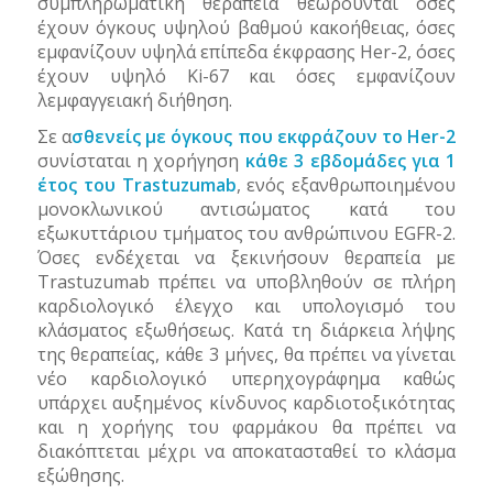
συμπληρωματική θεραπεία θεωρούνται όσες
έχουν όγκους υψηλού βαθμού κακοήθειας, όσες
εμφανίζουν υψηλά επίπεδα έκφρασης
Her
-2, όσες
έχουν υψηλό
Ki
-67 και όσες εμφανίζουν
λεμφαγγειακή διήθηση.
Σε α
σθενείς με όγκους που εκφράζουν το
Her
-2
συνίσταται η χορήγηση
κάθε 3 εβδομάδες για 1
έτος του
Trastuzumab
, ενός εξανθρωποιημένου
μονοκλωνικού αντισώματος κατά του
εξωκυττάριου τμήματος του ανθρώπινου
EGFR
-2.
Όσες ενδέχεται να ξεκινήσουν θεραπεία με
Trastuzumab
πρέπει να υποβληθούν σε πλήρη
καρδιολογικό έλεγχο και υπολογισμό του
κλάσματος εξωθήσεως. Κατά τη διάρκεια λήψης
της θεραπείας, κάθε 3 μήνες, θα πρέπει να γίνεται
νέο καρδιολογικό υπερηχογράφημα καθώς
υπάρχει αυξημένος κίνδυνος καρδιοτοξικότητας
και η χορήγης του φαρμάκου θα πρέπει να
διακόπτεται μέχρι να αποκατασταθεί το κλάσμα
εξώθησης.