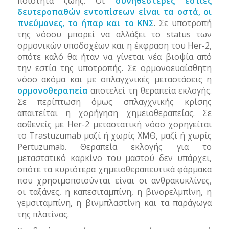
ποιότητα ζωής. Οι
συνηθέστερες εστίες
δευτεροπαθών εντοπίσεων είναι τα οστά, οι
πνεύμονες, το ήπαρ και το ΚΝΣ
. Σε υποτροπή
της νόσου μπορεί να αλλάξει το
status
των
ορμονικών υποδοχέων και η έκφραση του
Her
-2,
οπότε καλό θα ήταν να γίνεται νέα βιοψία από
την εστία της υποτροπής. Σε ορμονοευαίσθητη
νόσο ακόμα και με σπλαγχνικές μεταστάσεις η
ορμονοθεραπεία
αποτελεί τη θεραπεία εκλογής.
Σε περίπτωση όμως σπλαγχνικής κρίσης
απαιτείται η χορήγηση χημειοθεραπείας. Σε
ασθενείς με
Her
-2 μεταστατική νόσο χορηγείται
το
Trastuzumab
μαζί ή χωρίς ΧΜΘ, μαζί ή χωρίς
Pertuzumab
. Θεραπεία εκλογής για το
μεταστατικό καρκίνο του μαστού δεν υπάρχει,
οπότε τα κυριότερα χημειοθεραπευτικά φάρμακα
που χρησιμοποιούνται είναι οι ανθρακυκλίνες,
οι ταξάνες, η καπεσιταμπίνη, η βινορελμπίνη, η
γεμσιταμπίνη, η βινμπλαστίνη και τα παράγωγα
της πλατίνας.