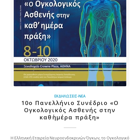
ΕΚΔΗΛΏΣΕΙΣ-ΝΈΑ
10ο Πανελλήνιο Συνέδριο «Ο
Ογκολογικός Ασθενής στην
καθ΄ημέρα πράξη»
Η Ελληνική Εταιρεία Νευροενδοκρινών Όγκων, το Ογκολογικό