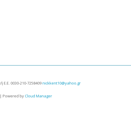
ή Ε.Ε.
0030-210-7258409
nickkent10@yahoo.gr
 | Powered by
Cloud Manager