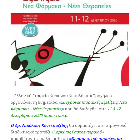
Η Ελληνική Εταιρεία Καρκίνου Κεφαλής και Τραχήλου
οργανώνει τη διημερίδα
«
Σύγχρονες Μοριακές Εξελίξεις. Νέα
Φάρμακα – Νέες Θεραπείες
»
που θα διεξαχθεί στις
11 & 12
Δεκεμβρίου 2020 διαδικτυακά.
Ο Δρ. Νικόλαος Κεντεποζίδης
θα συμμετέχει στο στρογγυλό
διαδικτυακό τραπέζι
«Καρκίνος Γαστρεντερικού»
παραθέτοντας ομιλία με θέμα
«Θεραπευτική προσέγγιση