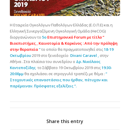
Η Εταιρεία Ογκολόγων Παθολόγων Ελλάδας (Ε.Ο.Π.Ε) και η
Ελληνική Συνεργαζόμενη Ογκολογική Ομάδα (HeCOG)
διοργανώνουν το
5ο
Επιστημονικό Forum με τίτλο ”
Βιοεπιστήμες , Καινοτομία & Καρκίνος : Από την πρόληψη
στην θεραπεία
“
το οποίο θα πραγματοποιηθεί στις
18-19
Οκτωβρίου
2019 στο ξενοδοχείο
Divani Caravel ,
στην
Αθήνα . Στα πλαίσια του συνεδρίου ο
Δρ. Νικόλαος
Κεντεποζίδης
το Σάββατο 19 Οκτωβρίου 2019 στις
19:30-
20:00μμ
θα σχολιάσει σε στρογγυλό τραπέζι με θέμα :
”
Στοχευτικές επαναστάσεις που ήρθαν, πέτυχαν και
παρέμειναν. Πρόσφατες εξελίξεις “.
Share this entry