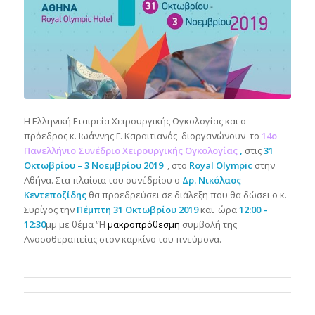
Η Ελληνική Εταιρεία Χειρουργικής Ογκολογίας και ο
πρόεδρος κ. Ιωάννης Γ. Καραιτιανός διοργανώνουν το
14ο
Πανελλήνιο Συνέδριο Χειρουργικής Ογκολογίας
,
στις
31
Οκτωβρίου – 3
Νοεμβρίου 2019
, στο
Royal Olympic
στην
Αθήνα. Στα πλαίσια του συνέδρίου ο
Δρ. Νικόλαος
Κεντεποζίδης
θα προεδρεύσει σε διάλεξη που θα δώσει ο κ.
Συρίγος την
Πέμπτη 31
Οκτωβρίου 2019
και ώρα
12:00 –
12:30
μμ με θέμα “Η
μακροπρόθεσμη
συμβολή της
Ανοσοθεραπείας στον καρκίνο του πνεύμονα.