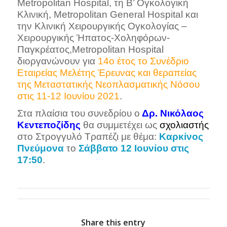
Metropolitan Hospital, τη Β’ Ογκολογική
Κλινική, Metropolitan General Hospital και
την Κλινική Χειρουργικής Ογκολογίας –
Χειρουργικής Ήπατος-Χοληφόρων-
Παγκρέατος,Metropolitan Hospital
διοργανώνουν για
14ο έτος το Συνέδριο
Εταιρείας Μελέτης Έρευνας και θεραπείας
της Μεταστατικής Νεοπλασματικής Νόσου
στις 11-12 Ιουνίου 2021
.
Στα πλαίσια του συνεδρίου ο
Δρ. Νικόλαος
Κεντεποζίδης
θα συμμετέχει ως
σχολιαστής
στο Στρογγυλό Τραπέζι με θέμα:
Καρκίνος
Πνεύμονα
το
Σάββατο 12 Ιουνίου στις
17:50
.
Share this entry