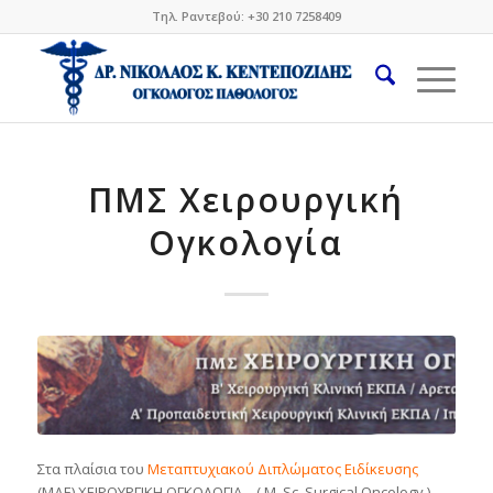
Τηλ. Ραντεβού: +30 210 7258409
ΠΜΣ Χειρουργική
Ογκολογία
Στα πλαίσια του
Μ
ε
τ
α
πτ
υ
χ
ι
α
κού
Δι
πλώ
μ
ατος
Ε
ι
δ
ί
κ
ε
υσ
η
ς
(Μ
Δ
Ε)
Χ
ΕΙ
ΡΟΥΡΓ
Ι
ΚΗ
ΟΓ
ΚΟΛ
ΟΓ
Ι
Α
–
(
M
.
S
c.
S
u
r
g
ical
On
co
lo
g
y
)