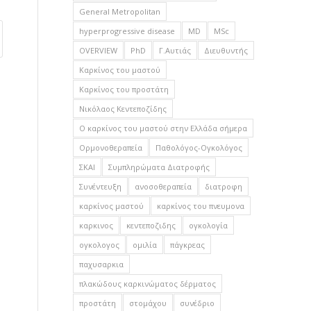
General Metropolitan
hyperprogressive disease
MD
MSc
OVERVIEW
PhD
Γ.Αυτιάς
Διευθυντής
Καρκίνος του μαστού
Καρκίνος του προστάτη
Νικόλαος Κεντεποζίδης
Ο καρκίνος του μαστού στην Ελλάδα σήμερα
Ορμονοθεραπεία
Παθολόγος-Ογκολόγος
ΣΚΑΙ
Συμπληρώματα Διατροφής
Συνέντευξη
ανοσοθεραπεία
διατροφη
καρκίνος μαστού
καρκίνος του πνευμονα
καρκινος
κεντεποζιδης
ογκολογία
ογκολογος
ομιλία
πάγκρεας
παχυσαρκια
πλακώδους καρκινώματος δέρματος
προστάτη
στομάχου
συνέδριο