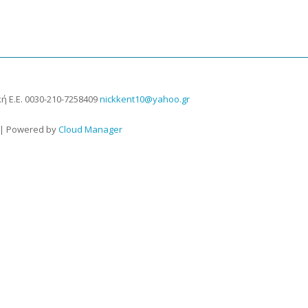
ή Ε.Ε.
0030-210-7258409
nickkent10@yahoo.gr
 | Powered by
Cloud Manager