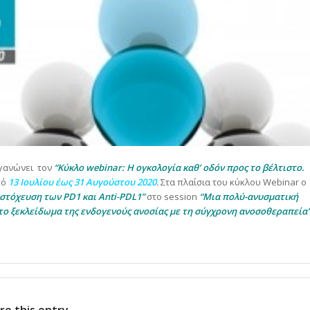
ργανώνει τον
“Κύκλο webinar: Η ογκολογία καθ’ οδόν προς το βέλτιστο.
πό
13 Ιουλίου έως 31 Αυγούστου 2020
.
Στα πλαίσια του κύκλου Webinar ο
 στόχευση των PD1 και Anti-PDL1”
στο session
“Mια πολύ-ανυσματική
το ξεκλείδωμα της ενδογενούς ανοσίας με τη σύγχρονη ανοσοθεραπεία