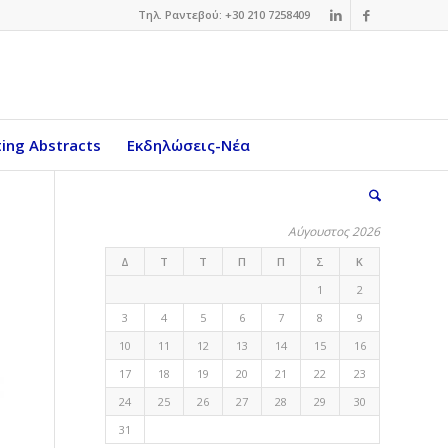
Τηλ. Ραντεβού: +30 210 7258409
ing Abstracts
Εκδηλώσεις-Νέα
Αύγουστος 2026
Δ
Τ
Τ
Π
Π
Σ
Κ
1
2
3
4
5
6
7
8
9
10
11
12
13
14
15
16
17
18
19
20
21
22
23
24
25
26
27
28
29
30
31