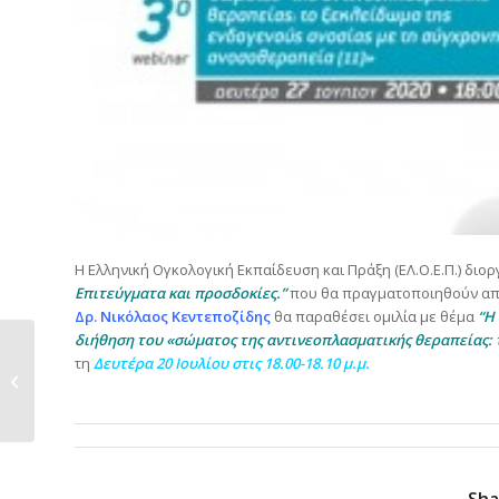
Η Ελληνική Ογκολογική Εκπαίδευση και Πράξη (ΕΛ.Ο.Ε.Π.) διο
Επιτεύγματα και προσδοκίες.”
που θα πραγματοποιηθούν α
Δρ. Νικόλαος Κεντεποζίδης
θα παραθέσει ομιλία με θέμα
“Η
διήθηση του «σώματος της αντινεοπλασματικής θεραπείας: 
Overview στις νέες
τη
Δευτέρα 20 Ιουλίου στις 18.00-18.10 μ.μ.
θεραπείες για τον
καρκίνο 2020:...