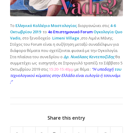
Το
Ελληνικό Κολλέγιο Μαστολογίας
διοργανώνει στις
4-6
Οκτωβρίου 2019
το
4ο Επιστημονικό Forum
Ογκολογία Quo
Vadis
, στο ξενοδοχείο
Limeni Village
,στο Λιμένι Μάνης.
Στόχος του Forum είναι η συζήτηση μεταξύ συναδέλφων για
διάφορα θέματα που σχετίζονται φυσικά με την Ογκολογία.
Στα πλαίσια του συνεδρίου ο
Δρ. Νικόλαος Κεντεποζίδης
θα
συμμετέχει ως εισηγητής σε Στρογγυλό τραπέζι το Σάββατο 5
Οκτωβρίου 2019 στις
15:20-15:40μμ
με θέμα :
“H υποδοχή
του
τεχνολογικού κύματος στην Ελλάδα είναι ευλογία ή τσουνάμι
;”
Share this entry