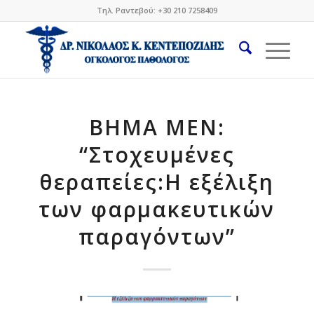
Τηλ. Ραντεβού: +30 210 7258409
ΒΗΜΑ MEN:
“Στοχευμένες
θεραπείες:Η εξέλιξη
των φαρμακευτικών
παραγόντων”