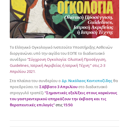
To Ελληνικό Ογκολογικό Ινστιτούτο Υποστήριξης Ασθενών
διοργανώνει υπό την αιγίδα του ΕΟΠΕ το διαδικτυακό
συνέδριο
“Σύγχρονη Ογκολογία: Ολιστική Προσέγγιση,
Guidelines, Ιατρική Ακριβείας ή Ιατρική Τέχνη;” στις 2-3
Απριλίου 2021.
Στα πλαίσια του συνδερίου ο
Δρ. Νικόλαος Κεντεποζίδης
θα
προεδρεύσει το
Σάββατο 3 Απριλίου
στο διαδικτυακό
στρογγυλό τραπέζι
“Σημαντικές εξελίξεις στους καρκίνους
του γαστρεντερικού επηρεάζουν την έκβαση και τις
θεραπευτικές επιλογές”
στις
15:50
.