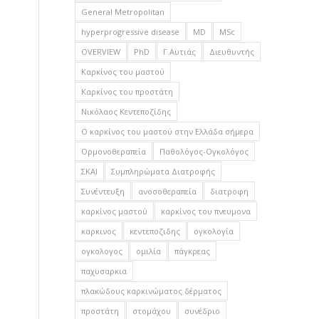
General Metropolitan
hyperprogressive disease
MD
MSc
OVERVIEW
PhD
Γ.Αυτιάς
Διευθυντής
Καρκίνος του μαστού
Καρκίνος του προστάτη
Νικόλαος Κεντεποζίδης
Ο καρκίνος του μαστού στην Ελλάδα σήμερα
Ορμονοθεραπεία
Παθολόγος-Ογκολόγος
ΣΚΑΙ
Συμπληρώματα Διατροφής
Συνέντευξη
ανοσοθεραπεία
διατροφη
καρκίνος μαστού
καρκίνος του πνευμονα
καρκινος
κεντεποζιδης
ογκολογία
ογκολογος
ομιλία
πάγκρεας
παχυσαρκια
πλακώδους καρκινώματος δέρματος
προστάτη
στομάχου
συνέδριο