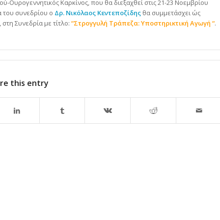
ύ-Ουρογεννητικός Καρκίνος, που θα διεξαχθεί στις 21-23 Νοεμβρίου
α του συνεδρίου ο
Δρ. Νικόλαος Κεντεποζίδης
θα συμμετάσχει ώς
, στη Συνεδρία με τίτλο:
“Στρογγυλή Τράπεζα: Υποστηρικτική Αγωγή “
.
re this entry