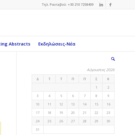
Τηλ. Ραντεβού: +30 210 7258409
ing Abstracts
Εκδηλώσεις-Νέα
Αύγουστος 2026
Δ
Τ
Τ
Π
Π
Σ
Κ
1
2
3
4
5
6
7
8
9
10
11
12
13
14
15
16
17
18
19
20
21
22
23
24
25
26
27
28
29
30
31