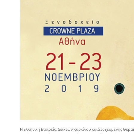
Η Ελληνική Εταιρεία Δεικτών Καρκίνου και Στοχευμένης Θερα