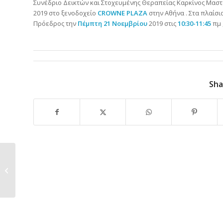
Συνέδριο Δεικτών και Στοχευμένης Θεραπείας Καρκίνος Μαστο
2019 στο ξενοδοχείο
CROWNE PLAZA
στην Αθήνα . Στα πλαίσι
Πρόεδρος την
Πέμπτη 21 Νοεμβρίου
2019 στις
10:30-11:45
πμ 
Sha
5η Μετεκπαιδευτική
Συνάντηση για τον
Καρκίνο...