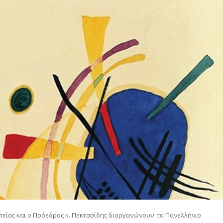
πείας και ο Πρόεδρος κ. Πεκτασίδης διοργανώνουν το Πανελλήνιο