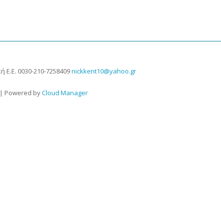
ή Ε.Ε.
0030-210-7258409
nickkent10@yahoo.gr
 | Powered by
Cloud Manager