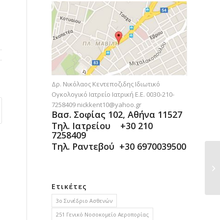
Δρ. Νικόλαος Κεντεποζιδης Ιδιωτικό
Ογκολογικό Ιατρείο Ιατρική Ε.Ε. 0030-210-
7258409
nickkent10@yahoo.gr
Βασ. Σοφίας 102, Αθήνα 11527
Τηλ. Ιατρείου +30 210
7258409
Τηλ. Ραντεβού +30 6970039500
Ετικέτες
3ο Συνέδριο Ασθενών
251 Γενικό Νοσοκομείο Αεροπορίας