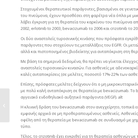
Στοχευμένοι θεραπευτικοί παράγοντες, βασισμένοι σε γενετι
του πνεύμονα, έχουν προσθέσει στη φαρέτρα νέα όπλα με μικ
λάβει έγκριση για τη θεραπεία του καρκίνου του πνεύμονα απ
2002, erlotinib to 2003, bevacizumab το 2006 και crizotinib το 20
Οι δύο αναστολείς τυροσινικής κινάσης που πρόσφατα εγκρίθηκα
παράγοντες που στοχεύουν τις μεταλλάξεις του EGFR. Οι μεταλ
αλλά και πιστοποιημένος βιοδείκτης για ανταπόκριση στη θερ
Με βάση τα σημερινά δεδομένα, θα πρέπει να γίνεται έλεγχος
αναστολείς τυροσινικών κινασών. Για ασθενείς με αδενοκαρκ
καλές ανταποκρίσεις (σε μελέτες, ποσοστό 17%-22% των ασθεν
Επίσης, πρόσφατες μελέτες δείχνουν ότι ο μη μικροκυτταρικό
με πολύ καλή ανταπόκριση σε θεραπεία με bevacizumab. Το 
αγγειακό ενδοθηλιακό αυξητικό παράγοντα (VEGF). alt
Ποια η σχέση του
καρκίνου με τη
Η κλινική δράση του bevacizumab στον ανεγχείρητο, τοπικά 
παχυσαρκί...
εμφανής αρχικά σε μη προθεραπευμένους ασθενείς. Ασθενείς 
οφέλη από τη θεραπεία με bevacizumab σε συνδυασμό με χημ
τύπο.
Τέλος, το crizotinib έχει εγκριθεί για τη θεραπεία ασθενών μ