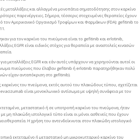
κές μεταλλάξεις και αλλαγμένα μονοπάτια σηματοδότησης στον καρκίνο
ρότερες παρενέργειες. Σήμερα, τέσσερις στοχευμένες θεραπείες έχουν
ό τον Αμερικανικό Οργανισμό Τροφίμων και Φαρμάκων (FDA): gefitinib το
11.
ν για τον καρκίνο του πνεύμονα είναι το gefitinib και erlotinib,
λάξεις EGFR είναι ειδικός στόχος για θεραπεία με αναστολείς κινασών
απεία.
 για μεταλλάξεις EGFR και εάν αυτές υπάρχουν να χορηγούνται αυτοί οι
ίνωμα πνεύμονος που έλαβαν gefitinib ή erlotinib παρατηρήθηκαν πολύ
ών είχαν ανταπόκριση στο gefitinib).
ς καρκίνος του πνεύμονα, εκτός αυτού του πλακώδους τύπου, σχετίζεται
bevacizumab είναι μονοκλωνικό αντίσωμα με υψηλή συνάφεια με τον
εκτεταμένο, μεταστατικό ή σε υποτροπή καρκίνο του πνεύμονα, ήταν
με μη πλακώδη ιστολογικό τύπο είναι οι μόνοι ασθενείς που έχουν
ειοθεραπεία. Η χρήση του αντενδείκνυται στον πλακώδη ιστολογικό
ε τοπικά εκτεταμένο ή μεταστατικό μη μικροκυτταρικό καρκίνο του