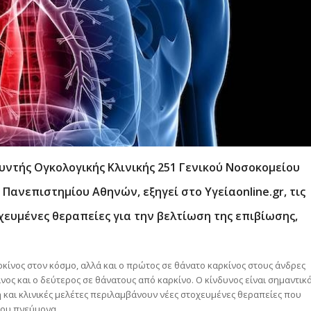
υντής Ογκολογικής Κλινικής 251 Γενικού Νοσοκομείου
Πανεπιστημίου Αθηνών, εξηγεί στο Υγείαonline.gr, τις
χευμένες θεραπείες για την βελτίωση της επιβίωσης,
κίνος στον κόσμο, αλλά και ο πρώτος σε θάνατο καρκίνος στους άνδρες
ίνος και ο δεύτερος σε θάνατους από καρκίνο. Ο κίνδυνος είναι σημαντικ
ξη και κλινικές μελέτες περιλαμβάνουν νέες στοχευμένες θεραπείες που
του πνεύμονα.