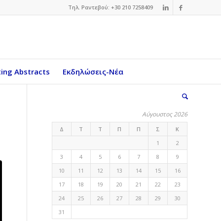
Τηλ. Ραντεβού: +30 210 7258409
ing Abstracts
Εκδηλώσεις-Νέα
Αύγουστος 2026
Δ
Τ
Τ
Π
Π
Σ
Κ
1
2
3
4
5
6
7
8
9
10
11
12
13
14
15
16
17
18
19
20
21
22
23
24
25
26
27
28
29
30
31