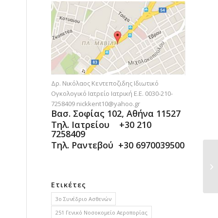
Δρ. Νικόλαος Κεντεποζιδης Ιδιωτικό
Ογκολογικό Ιατρείο Ιατρική Ε.Ε. 0030-210-
7258409
nickkent10@yahoo.gr
Βασ. Σοφίας 102, Αθήνα 11527
Τηλ. Ιατρείου +30 210
7258409
Τηλ. Ραντεβού +30 6970039500
Ετικέτες
3ο Συνέδριο Ασθενών
251 Γενικό Νοσοκομείο Αεροπορίας