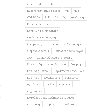
General Metropolitan
hyperprogressive disease
MD
MSc
OVERVIEW
PhD
Γ.Αυτιάς
Διευθυντής
Καρκίνος του μαστού
Καρκίνος του προστάτη
Νικόλαος Κεντεποζίδης
Ο καρκίνος του μαστού στην Ελλάδα σήμερα
Ορμονοθεραπεία
Παθολόγος-Ογκολόγος
ΣΚΑΙ
Συμπληρώματα Διατροφής
Συνέντευξη
ανοσοθεραπεία
διατροφη
καρκίνος μαστού
καρκίνος του πνευμονα
καρκινος
κεντεποζιδης
ογκολογία
ογκολογος
ομιλία
πάγκρεας
παχυσαρκια
πλακώδους καρκινώματος δέρματος
προστάτη
στομάχου
συνέδριο