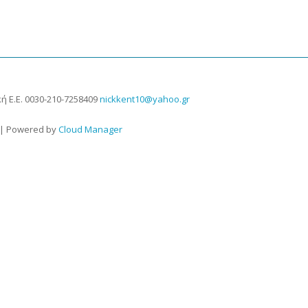
ή Ε.Ε.
0030-210-7258409
nickkent10@yahoo.gr
 | Powered by
Cloud Manager