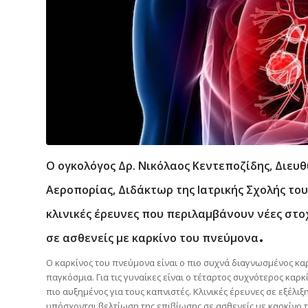
Ο ογκολόγος Δρ. Νικόλαος Κεντεποζίδης, Διευθ
Αεροπορίας, Διδάκτωρ της Ιατρικής Σχολής του 
κλινικές έρευνες που περιλαμβάνουν νέες στο
.
σε ασθενείς με καρκίνο του πνεύμονα
Ο καρκίνος του πνεύμονα είναι ο πιο συχνά διαγνωσμένος καρ
παγκόσμια. Για τις γυναίκες είναι ο τέταρτος συχνότερος καρκ
πιο αυξημένος για τους καπνιστές. Κλινικές έρευνες σε εξέλι
υπόσχονται βελτίωση της επιβίωσης σε ασθενείς με καρκίνο 