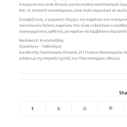
πνεύμονα που είναι θετικός για την κινάση αναπλαστικού λε
ALK, το ποσοστό ανταπόκρισης είναι πολύ σημαντικό σε αυτόν
Συνοψίζοντας, ο μοριακός έλεγχος του καρκίνου του πνεύμονα
ταυτοποιούν δείκτες καρκίνου που είναι ενδεικτικοί ευαισθη
συγκεκριμένους ασθενείς με καρκίνο να λαμβάνουν περισσότε
Νικόλαος Κ. Κεντεποζίδης
Ογκολόγος – Παθολόγος
Διευθυντής Ογκολογικής Κλινικής 251 Γενικού Νοσοκομείου 
Διδάκτωρ της Ιατρικής Σχολής του Πανεπιστημίου Αθηνών
Sha