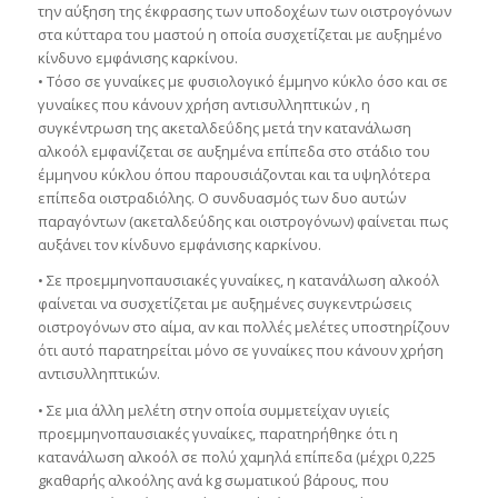
την αύξηση της έκφρασης των υποδοχέων των οιστρογόνων
στα κύτταρα του μαστού η οποία συσχετίζεται με αυξημένο
κίνδυνο εμφάνισης καρκίνου.
• Τόσο σε γυναίκες με φυσιολογικό έμμηνο κύκλο όσο και σε
γυναίκες που κάνουν χρήση αντισυλληπτικών , η
συγκέντρωση της ακεταλδεΰδης μετά την κατανάλωση
αλκοόλ εμφανίζεται σε αυξημένα επίπεδα στο στάδιο του
έμμηνου κύκλου όπου παρουσιάζονται και τα υψηλότερα
επίπεδα οιστραδιόλης. Ο συνδυασμός των δυο αυτών
παραγόντων (ακεταλδεύδης και οιστρογόνων) φαίνεται πως
αυξάνει τον κίνδυνο εμφάνισης καρκίνου.
• Σε προεμμηνοπαυσιακές γυναίκες, η κατανάλωση αλκοόλ
φαίνεται να συσχετίζεται με αυξημένες συγκεντρώσεις
οιστρογόνων στο αίμα, αν και πολλές μελέτες υποστηρίζουν
ότι αυτό παρατηρείται μόνο σε γυναίκες που κάνουν χρήση
αντισυλληπτικών.
• Σε μια άλλη μελέτη στην οποία συμμετείχαν υγιείς
προεμμηνοπαυσιακές γυναίκες, παρατηρήθηκε ότι η
κατανάλωση αλκοόλ σε πολύ χαμηλά επίπεδα (μέχρι 0,225
gκαθαρής αλκοόλης ανά kg σωματικού βάρους, που