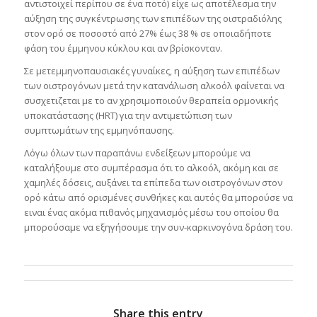
αντιστοιχεί περίπου σε ένα ποτό) είχε ως αποτέλεσμα την
αύξηση της συγκέντρωσης των επιπέδων της οιστραδιόλης
στον ορό σε ποσοστό από 27% έως 38 % σε οποιαδήποτε
φάση του έμμηνου κύκλου και αν βρίσκονταν.
Σε μετεμμηνοπαυσιακές γυναίκες, η αύξηση των επιπέδων
των οιστρογόνων μετά την κατανάλωση αλκοόλ φαίνεται να
συσχετιζεται με το αν χρησιμοποιούν θεραπεία ορμονικής
υποκατάστασης (HRT) για την αντιμετώπιση των
συμπτωμάτων της εμμηνόπαυσης.
Λόγω όλων των παραπάνω ενδείξεων μπορούμε να
καταλήξουμε στο συμπέρασμα ότι το αλκοόλ, ακόμη και σε
χαμηλές δόσεις, αυξάνει τα επίπεδα των οιστρογόνων στον
ορό κάτω από ορισμένες συνθήκες και αυτός θα μπορούσε να
ειναι ένας ακόμα πιθανός μηχανισμός μέσω του οποίου θα
μπορούσαμε να εξηγήσουμε την συν-καρκινογόνα δράση του.
Share this entry