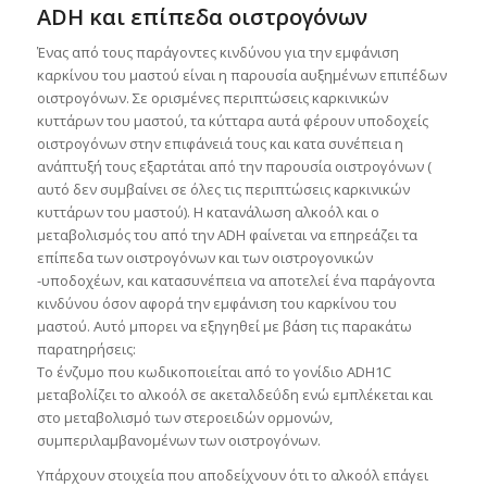
ADH και επίπεδα οιστρογόνων
Ένας από τους παράγοντες κινδύνου για την εμφάνιση
καρκίνου του μαστού είναι η παρουσία αυξημένων επιπέδων
οιστρογόνων. Σε ορισμένες περιπτώσεις καρκινικών
κυττάρων του μαστού, τα κύτταρα αυτά φέρουν υποδοχείς
οιστρογόνων στην επιφάνειά τους και κατα συνέπεια η
ανάπτυξή τους εξαρτάται από την παρουσία οιστρογόνων (
αυτό δεν συμβαίνει σε όλες τις περιπτώσεις καρκινικών
κυττάρων του μαστού). Η κατανάλωση αλκοόλ και ο
μεταβολισμός του από την ADH φαίνεται να επηρεάζει τα
επίπεδα των οιστρογόνων και των οιστρογονικών
-υποδοχέων, και κατασυνέπεια να αποτελεί ένα παράγοντα
κινδύνου όσον αφορά την εμφάνιση του καρκίνου του
μαστού. Αυτό μπορει να εξηγηθεί με βάση τις παρακάτω
παρατηρήσεις:
Το ένζυμο που κωδικοποιείται από το γονίδιο ADH1C
μεταβολίζει το αλκοόλ σε ακεταλδεΰδη ενώ εμπλέκεται και
στο μεταβολισμό των στεροειδών ορμονών,
συμπεριλαμβανομένων των οιστρογόνων.
Yπάρχουν στοιχεία που αποδείχνουν ότι το αλκοόλ επάγει