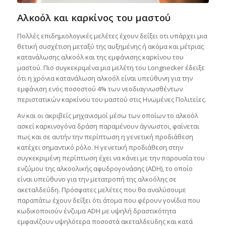
Αλκοόλ και καρκίνος του μαστού
Πολλές επιδημιολογικές μελέτες έχουν δείξει οτι υπάρχει μια
θετική συσχέτιση μεταξύ της αυξημένης ή ακόμα και μέτριας
κατανάλωσης αλκοόλ και της εμφάνισης καρκίνου του
μαστού. Πιο συγκεκριμένα μια μελέτη του Longnecker έδειξε
ότι η χρόνια κατανάλωση αλκοόλ είναι υπεύθυνη για την
εμφάνιση ενός ποσοστού 4% των νεοδιαγνωσθέντων
περιστατικών καρκίνου του μαστού στις Ηνωμένες Πολιτείες.
Αν και οι ακριβείς μηχανισμοί μέσω των οποίων το αλκοόλ
ασκεί καρκινογόνα δράση παραμένουν άγνωστοι, φαίνεται
πως και σε αυτήν την περίπτωση η γενετική προδιάθεση
κατέχει σημαντικό ρόλο. Η γενετική προδιάθεση στην
συγκεκριμένη περίπτωση έχει να κάνει με την παρουσία του
ενζύμου της αλκοολικής αφυδρογονάσης (ADH), το οποίο
είναι υπεύθυνο για την μετατροπή της αλκοόλης σε
ακεταλδεΰδη. Πρόσφατες μελέτες που θα αναλύσουμε
παραπάτω έχουν δείξει ότι άτομα που φέρουν γονίδια που
κωδικοποιούν ένζυμα ADH με υψηλή δραστικότητα
εμφανίζουν υψηλότερα ποσοστά ακεταλδεϋδης και κατά