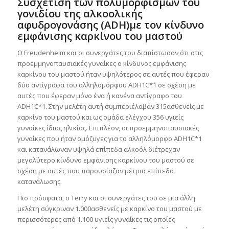
Συσχέτιση των πολυμορφισμών του
γονιδίου της αλκοολικής
αφυδρογονάσης (ADH)με τον κίνδυνο
εμφάνισης καρκίνου του μαστού
O Freudenheim και οι συνεργάτες του διαπίστωσαν ότι στις
προεμμηνοπαυσιακές γυναίκες ο κίνδυνος εμφάνισης
καρκίνου του μαστού ήταν υψηλότερος σε αυτές που έφεραν
δύο αντίγραφα του αλληλομόρφου ADH1C*1 σε σχέση με
αυτές που έφεραν μόνο ένα ή κανένα αντίγραφο του
ADH1C*1. Στην μελέτη αυτή συμπεριέλαβαν 315ασθενείς με
καρκίνο του μαστού και ως ομάδα ελέγχου 356 υγιείς
γυναίκες ίδιας ηλικίας. Επιπλέον, οι προεμμηνοπαυσιακές
γυναίκες που ήταν ομόζυγες για το αλληλόμορφο ADH1C*1
και κατανάλωναν υψηλά επίπεδα αλκοόλ διέτρεχαν
μεγαλύτερο κίνδυνο εμφάνισης καρκίνου του μαστού σε
σχέση με αυτές που παρουσίαζαν μέτρια επίπεδα
κατανάλωσης.
Πιο πρόσφατα, ο Terry και οι συνεργάτες του σε μια άλλη
μελέτη σύγκριναν 1.000ασθενείς με καρκίνο του μαστού με
περισσότερες από 1.100 υγιείς γυναίκες τις οποίες