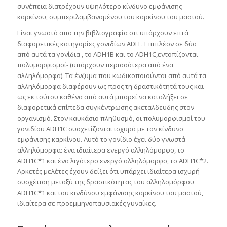
συνέπεια διατρέχουν υψηλότερο κίνδυνο εμφάνισης
καρκίνου, συμπεριλαμβανομένου του καρκίνου του μαστού.
Είναι γνωστό απο την βιβλιογραφία οτι υπάρχουν επτά
διαφορετικές κατηγορίες γονιδίων ADH . Επιπλέον σε δύο
από αυτά τα γονίδια , το ADH1B και το ADH1C,εντοπίζονται
πολυμορφισμοί- (υπάρχουν περισσότερα από ένα
αλληλόμορφα). Τα ένζυμα που κωδικοποιούνται από αυτά τα
αλληλόμορφα διαφέρουν ως προς τη δραστικότητά τους και
ως εκ τούτου καθένα από αυτά μπορεί να καταλήξει σε
διαφορετικά επίπεδα συγκέντρωσης ακεταλδευδης στον
οργανισμό. Στον καυκάσιο πληθυσμό, οι πολυμορφισμοί του
γονιδίου ADH1C συσχετίζονται ισχυρά με τον κίνδυνο
εμφάνισης καρκίνου. Αυτό το γονίδιο έχει δύο γνωστά
αλληλόμορφα: ένα ιδιαίτερα ενεργό αλληλόμορφο, το
ADH1C*1 και ένα λιγότερο ενεργό αλληλόμορφο, το ADH1C*2.
Αρκετές μελέτες έχουν δείξει ότι υπάρχει ιδιαίτερα ισχυρή
συσχέτιση μεταξύ της δραστικότητας του αλληλομόρφου
ADH1C*1 και του κινδύνου εμφάνισης καρκίνου του μαστού,
ιδιαίτερα σε προεμμηνοπαυσιακές γυναίκες.