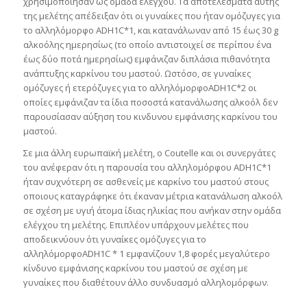
χρησιμοποίησαν ως ομάδα ελέγχου. Τα αποτελέσματά αυτής
της μελέτης απέδειξαν ότι οι γυναίκες που ήταν ομόζυγες για
το αλληλόμορφο ADH1C*1, και κατανάλωναν από 15 έως 30 g
αλκοόλης ημερησίως (το οποίο αντιστοιχεί σε περίπου ένα
έως δύο ποτά ημερησίως) εμφάνιζαν διπλάσια πιθανότητα
ανάπτυξης καρκίνου του μαστού. Ωστόσο, σε γυναίκες
ομόζυγες ή ετερόζυγες για το αλληλόμορφοADH1C*2 οι
οποίες εμφάνιζαν τα ίδια ποσοστά κατανάλωσης αλκοόλ δεν
παρουσίασαν αύξηση του κινδυνου εμφάνισης καρκίνου του
μαστού.
Σε μια άλλη ευρωπαϊκή μελέτη, ο Coutelle και οι συνεργάτες
του ανέφεραν ότι η παρουσία του αλληλομόρφου ADH1C*1
ήταν συχνότερη σε ασθενείς με καρκίνο του μαστού στους
οποιους καταγράφηκε ότι έκαναν μέτρια κατανάλωση αλκοόλ
σε σχέση με υγιή άτομα ίδιας ηλικίας που ανήκαν στην ομάδα
ελέγχου τη μελέτης. Επιπλέον υπάρχουν μελέτες που
αποδεικνύουν ότι γυναίκες ομόζυγες για το
αλληλόμορφοADH1C * 1 εμφανίζουν 1,8 φορές μεγαλύτερο
κίνδυνο εμφάνισης καρκίνου του μαστού σε σχέση με
γυναίκες που διαθέτουν άλλο συνδυασμό αλληλομόρφων.