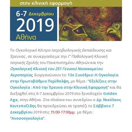
Το
Ογκολογικό Κέντρο Ιατροβιολογικής Εκπαίδευσης και
Έρευνας
, σε συνεργασία με την
Γ’ Παθολογική Κλινική
Ιατρικής Σχολής του
Πανεπιστημίου
Αθηνών
και την
Ογκολογική Κλινική του 251
Γενικού Νοσοκομείου
Αεροπορίας
, διοργανώνουν το:
13ο Συνέδριο: Η Ογκολογία
στην
Πρωτοβάθμια Περίθαλψη,
με θέμα :
“Εξελίξεις στην
Ογκολογία : Από την Έρευνα στην Κλινική Εφαρμογή”
και θα
διεξαχθεί στις 6-7 Δεκεμβρίου 2019 στο ξενοδοχείο
Golden
Age,
στην Αθήνα . Στα πλαίσια του συνεδρίου ο
Δρ. Νικόλαος
Κεντεποζίδης
θα προεδρεύσει σε τραπέζι το
Σάββατο 7
Δεκεμβρίου
2019 στις
15:00-17:00μμ
, με θέμα :
“
Ανοσοογκολογία
“
.